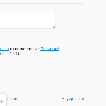
анных
в соответствии с
Политикой
в п. 4.2.1)
Megagroup.ru
иальности
kie