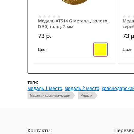
Медаль AT514 G металл., золото,
Медал
D 50, толщ. 2 мм
сереб
73
р.
73
р
Цвет
Цвет
теги:
медаль 1 место
,
медаль 2 место
,
краснодарский
Медали и комплектующие
Медали
Контакты:
Перезво