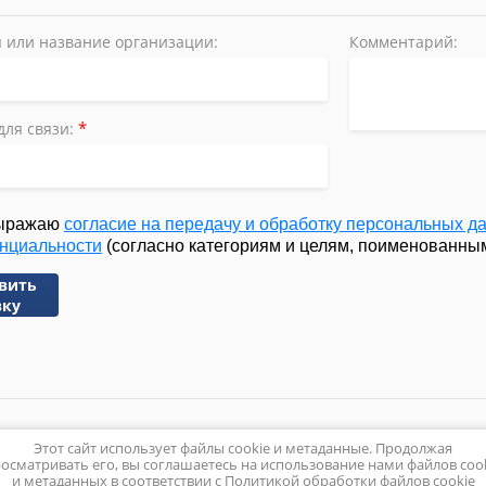
 или название организации:
Комментарий:
*
для связи:
ыражаю
согласие на передачу и обработку персональных д
нциальности
(согласно категориям и целям, поименованным 
вить
вку
Этот сайт использует файлы cookie и метаданные. Продолжая
Политика конфиденц
осматривать его, вы соглашаетесь на использование нами файлов coo
и метаданных в соответствии с
Политикой обработки файлов cookie