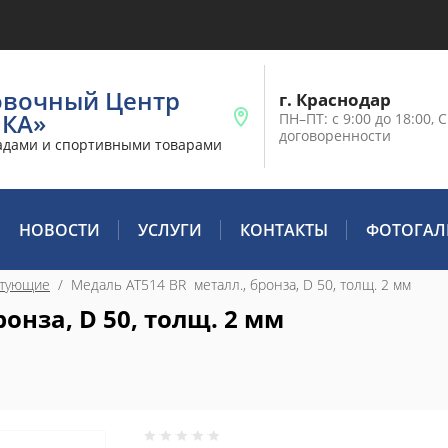
овочный Центр
г. Краснодар
ИКА»
ПН–ПТ: с 9:00 до 18:00, С
договоренности
адами и спортивными товарами
НОВОСТИ
УСЛУГИ
КОНТАКТЫ
ФОТОГАЛ
ктующие
  /  Медаль AT514 BR  металл., бронза, D 50, толщ. 2 мм
онза, D 50, толщ. 2 мм