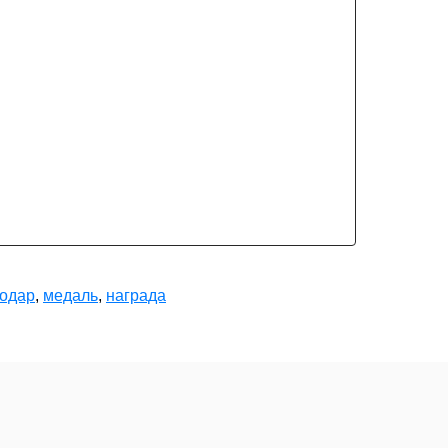
нодар
,
медаль
,
награда