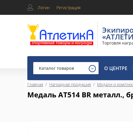
Логин
|
Регистрация
Экипир
«АТЛЕТ
Торговля нагр
О ЦЕНТРЕ
Каталог товаров
Главная
  /  
Наградная продукция
  /  
Медали и компле
Медаль AT514 BR металл., бр