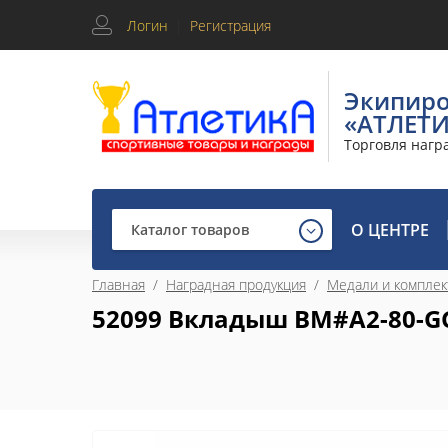
Логин
|
Регистрация
Экипир
«АТЛЕТ
Торговля нагр
О ЦЕНТРЕ
Каталог товаров
Главная
  /  
Наградная продукция
  /  
Медали и компле
52099 Вкладыш BM#A2-80-GG