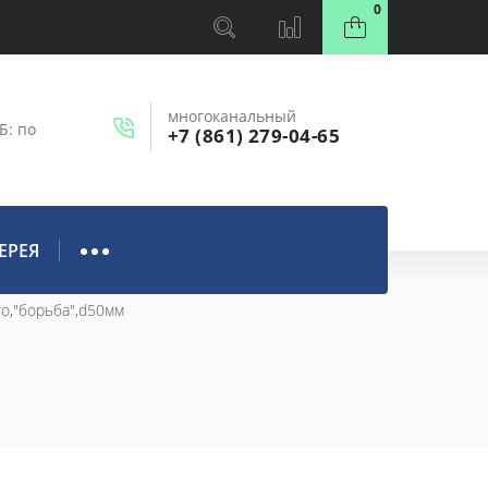
0
многоканальный
Б: по
+7 (861) 279-04-65
ЕРЕЯ
о,"борьба",d50мм