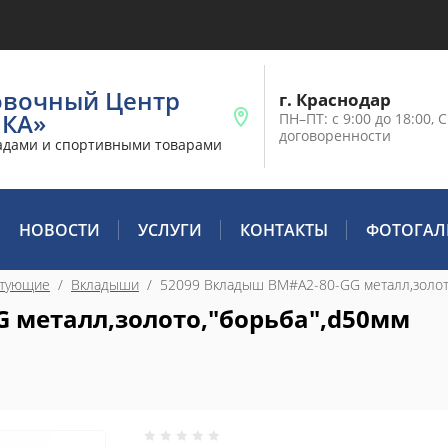
овочный Центр
г. Краснодар
ИКА»
ПН–ПТ: с 9:00 до 18:00, С
договоренности
адами и спортивными товарами
НОВОСТИ
УСЛУГИ
КОНТАКТЫ
ФОТОГАЛ
ктующие
  /  
Вкладыши
  /  52099 Вкладыш BM#A2-80-GG металл,золот
 металл,золото,"борьба",d50мм