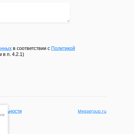
анных
в соответствии с
Политикой
в п. 4.2.1)
Megagroup.ru
иальности
kie