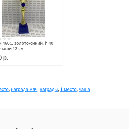
 460C, золото/синий, h 40
 чаши 12 см
0
р.
есто
,
награда мяч
,
награды
,
1 место
,
чаша