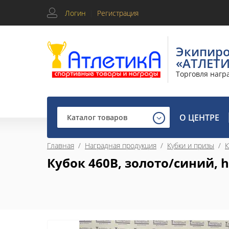
Логин
|
Регистрация
Экипир
«АТЛЕТ
Торговля нагр
О ЦЕНТРЕ
Каталог товаров
Главная
  /  
Наградная продукция
  /  
Кубки и призы
  /  
К
Кубок 460B, золото/синий, h