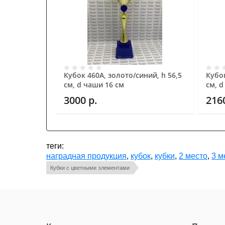
Кубок 460A, золото/синий, h 56,5
Кубок
см, d чаши 16 см
см, d
3000
р.
216
теги:
наградная продукция
,
кубок
,
кубки
,
2 место
,
3 м
Кубки с цветными элементами