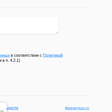
анных
в соответствии с
Политикой
в п. 4.2.1)
Megagroup.ru
иальности
kie