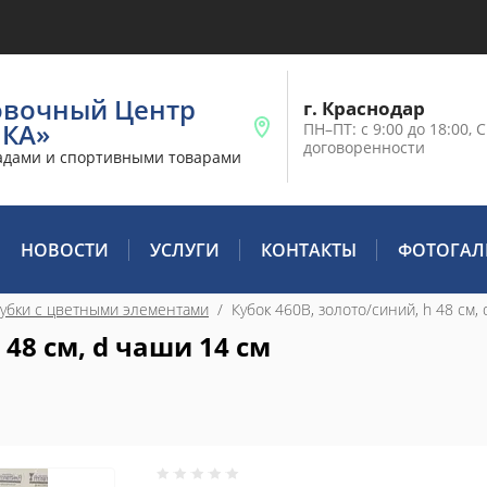
овочный Центр
г. Краснодар
ИКА»
ПН–ПТ: с 9:00 до 18:00, С
договоренности
адами и спортивными товарами
НОВОСТИ
УСЛУГИ
КОНТАКТЫ
ФОТОГАЛ
убки с цветными элементами
  /  Кубок 460B, золото/синий, h 48 см,
 48 см, d чаши 14 см