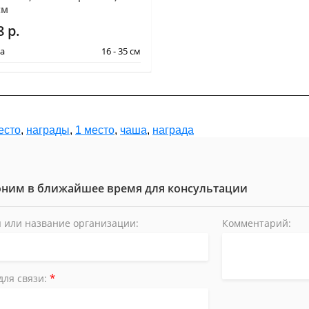
см
8
р.
а
16 - 35 см
есто
,
награды
,
1 место
,
чаша
,
награда
ним в ближайшее время для консультации
 или название организации:
Комментарий:
*
для связи: