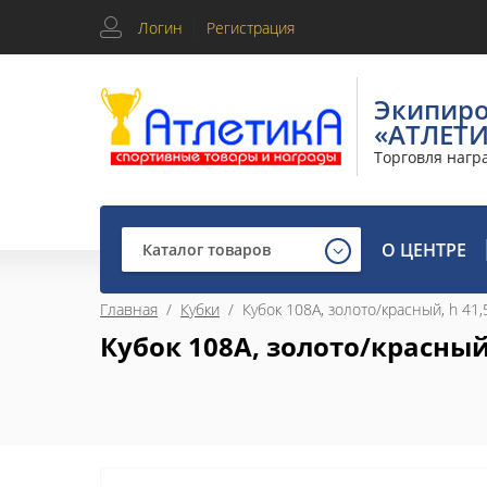
Логин
|
Регистрация
Экипир
«АТЛЕТ
Торговля нагр
О ЦЕНТРЕ
Каталог товаров
Главная
  /  
Кубки
  /  Кубок 108A, золото/красный, h 41,
Кубок 108A, золото/красный,