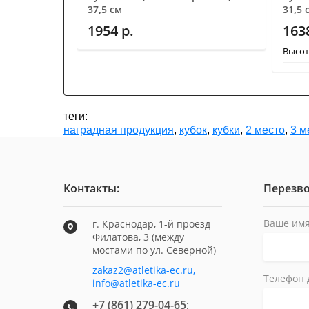
37,5 см
31,5 
1954
р.
163
Высот
теги:
наградная продукция
,
кубок
,
кубки
,
2 место
,
3 м
Контакты:
Перезво
Ваше имя
г. Краснодар, 1-й проезд
Филатова, 3 (между
мостами по ул. Северной)
zakaz2@atletika-ec.ru,
Телефон 
info@atletika-ec.ru
+7 (861) 279-04-65
;