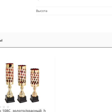
Высота
ы
 108C, золото/красный, h