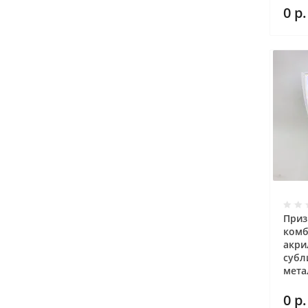
0
р.
Приз
комб
акри
субл
мета
0
р.