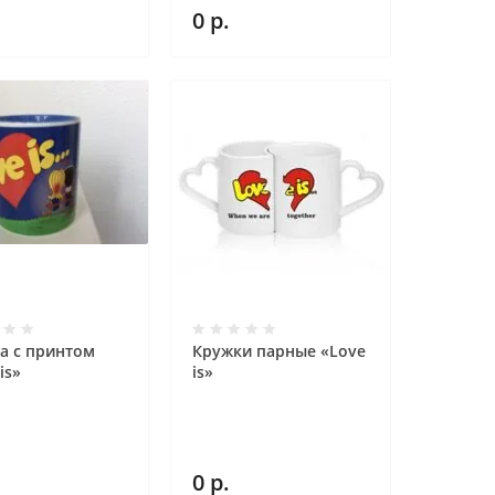
0
р.
а с принтом
Кружки парные «Love
is»
is»
0
р.