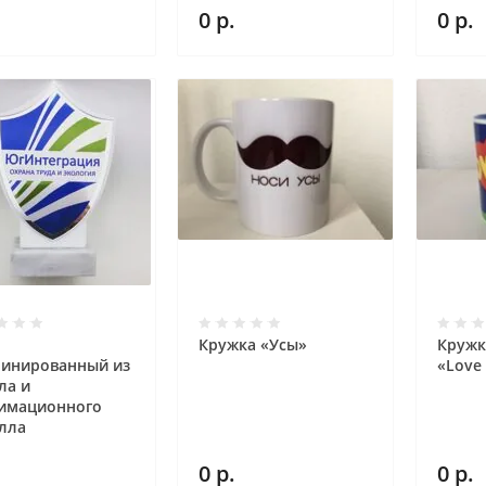
0
р.
0
р.
Кружка «Усы»
Кружк
инированный из
«Love 
ла и
имационного
лла
0
р.
0
р.