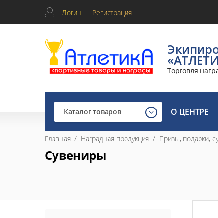
Логин
|
Регистрация
Экипир
«АТЛЕТ
Торговля нагр
О ЦЕНТРЕ
Каталог товаров
Главная
  /  
Наградная продукция
  /  Призы, подарки, 
Сувениры