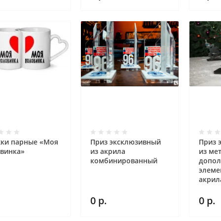
ки парные «Моя
Приз эксклюзивный
Приз 
винка»
из акрила
из ме
комбинированный
допол
элеме
акрил
0
р.
0
р.