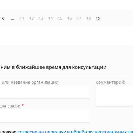
11
12
13
14
15
16
17
18
19
...
ним в ближайшее время для консультации
 или название организации:
Комментарий:
*
для связи:
ыражаю
согласие на передачу и обработку персональных д