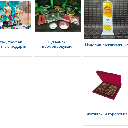
изы, трофеи,
Сувениры,
Изделия эксклюзивны
тные подарки
промопродукция
Футляры и коробочки