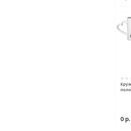
Круж
поло
0
р.