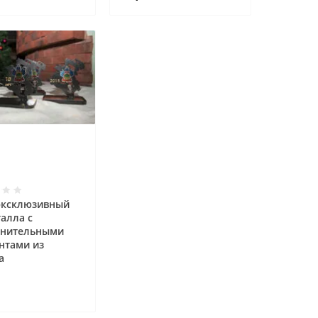
эксклюзивный
талла с
нительными
нтами из
а